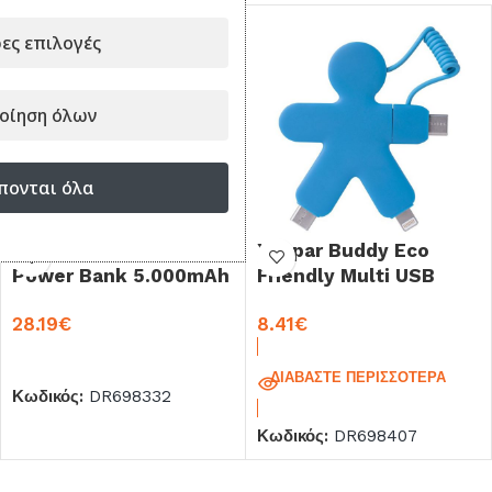
ες επιλογές
οίηση όλων
πονται όλα
Xoopar Ice-P ECO
Xoopar Buddy Eco
Power Bank 5.000mAh
Friendly Multi USB
& Torch Orange
Cable Blue
28.19
€
8.41
€
ΠΡΟΣΘΉΚΗ ΣΤΟ ΚΑΛΆΘΙ
ΔΙΑΒΆΣΤΕ ΠΕΡΙΣΣΌΤΕΡΑ
Κωδικός:
DR698332
Κωδικός:
DR698407