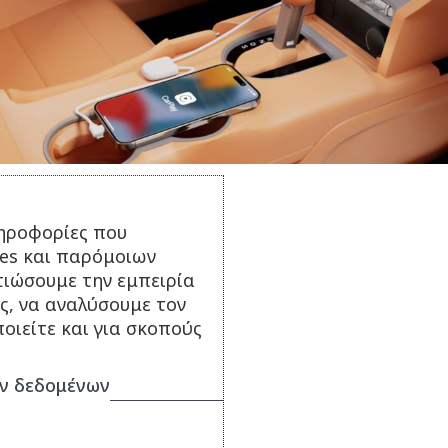
Τεχνικά Χαρακτηριστικά:
ηροφορίες που
ies και παρόμοιων
Διάσταση: 1.0 m
τιώσουμε την εμπειρία
Βάρος: 40 gr
ς, να αναλύσουμε τον
Συσκευασία: Eco Blister
οιείτε και για σκοπούς
ν δεδομένων
ΣΥΝΔΥΑΣΕ ΤΟ ΜΕ...