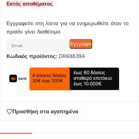
Εκτός αποθέματος
Εγγραφείτε στη λίστα για να ενημερωθείτε όταν το
προϊόν γίνει διαθέσιμο
Εισάγετε
Εγγραφη
το
Κωδικός προϊόντος:
DR698394
email
σας
για
να
μπείτε
στη
λίστα
Προσθήκη στα αγαπημένα
αναμονής
για
αυτό