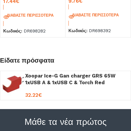
9.76
€
17.44
€
Cable Black
ΔΙΑΒΆΣΤΕ ΠΕΡΙΣΣΌΤΕΡΑ
ΔΙΑΒΆΣΤΕ ΠΕΡΙΣΣΌΤΕΡΑ
Κωδικός:
DR698392
Κωδικός:
DR698282
Είδατε πρόσφατα
Xoopar Ice-G Gan charger GRS 65W
1xUSB A & 1xUSB C & Torch Red
32.22
€
Μάθε τα νέα πρώτος