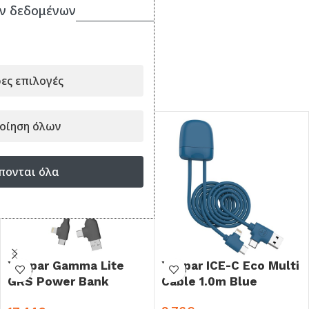
ν δεδομένων
Εγγύηση: 2 έτη
ες επιλογές
ΣΥΝΔΥΑΣΕ ΤΟ ΜΕ...
οίηση όλων
πονται όλα
Xoopar Gamma Lite
Xoopar ICE-C Eco Multi
GRS Power Bank
Cable 1.0m Blue
3.000mAh & Multi USB