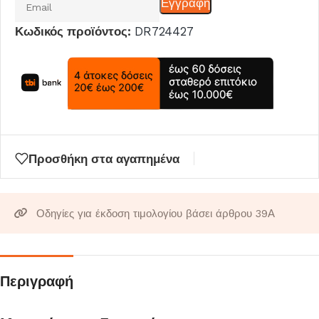
Εγγραφη
το
Κωδικός προϊόντος:
DR724427
email
σας
για
να
μπείτε
στη
λίστα
Προσθήκη στα αγαπημένα
αναμονής
για
αυτό
Οδηγίες για έκδοση τιμολογίου βάσει άρθρου 39Α
το
προϊόν
Περιγραφή