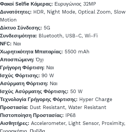
Φακοί Selfie Κάμερας:
Ευρυγώνιος 32MP
Δυνατότητες:
HDR, Night Mode, Optical Zoom, Slow
Motion
Δίκτυο Σύνδεσης:
5G
Συνδεσιμότητα:
Bluetooth, USB-C, Wi-Fi
NFC:
Ναι
Χωρητικότητα Μπαταρίας:
5500 mAh
Αποσπώμενη:
Όχι
Γρήγορη Φόρτιση:
Ναι
Ισχύς Φόρτισης:
90 W
Ασύρματη Φόρτιση:
Ναι
Ισχύς Ασύρματης Φόρτισης:
50 W
Τεχνολογία Γρήγορης Φόρτισης:
Hyper Charge
Προστασία:
Dust Resistant, Water Resistant
Πιστοποίηση Προστασίας:
IP68
Αισθητήρες:
Accelerometer, Light Sensor, Proximity,
Γυροσκόπιο, Πυξίδα