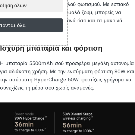
ακόμα και σε συνθήκες χαμηλού φωτισμού. Με εστιακό
οίηση όλων
εύρος 15 έως 230 χλστ. και ομαλό ζουμ, μπορείς να
ελέγχεις εύκολα τόσο τα κοντινά όσο και τα μακρινά
πονται όλα
θέματα.
Ισχυρή μπαταρία και φόρτιση
Η μπαταρία 5500mAh σού προσφέρει μεγάλη αυτονομία
για αδιάκοπη χρήση. Με την ενσύρματη φόρτιση 90W και
την ασύρματη HyperCharge 50W, φορτίζεις γρήγορα και
συνεχίζεις τη μέρα σου χωρίς αναμονές.