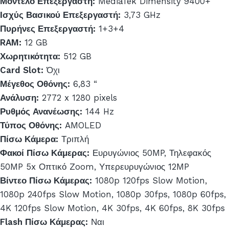
Μοντέλο Επεξεργαστή:
MediaTek Dimensity 9400+
Ισχύς Βασικού Επεξεργαστή:
3,73 GHz
Πυρήνες Επεξεργαστή:
1+3+4
RAM:
12 GB
Χωρητικότητα:
512 GB
Card Slot:
Όχι
Μέγεθος Οθόνης:
6,83 “
Ανάλυση:
2772 x 1280 pixels
Ρυθμός Ανανέωσης:
144 Hz
Τύπος Οθόνης:
AMOLED
Πίσω Κάμερα:
Τριπλή
Φακοί Πίσω Κάμερας:
Ευρυγώνιος 50MP, Τηλεφακός
50MP 5x Οπτικό Zoom, Υπερευρυγώνιος 12MP
Βίντεο Πίσω Κάμερας:
1080p 120fps Slow Motion,
1080p 240fps Slow Motion, 1080p 30fps, 1080p 60fps,
4K 120fps Slow Motion, 4K 30fps, 4K 60fps, 8K 30fps
Flash Πίσω Κάμερας:
Ναι