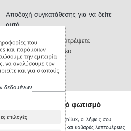
Αποδοχή συγκατάθεσης για να δείτε
αυτό
Κάντε κλικ για να επιτρέψετε
ηροφορίες που
ies και παρόμοιων
Ενσωματωμένα βίντεο
τιώσουμε την εμπειρία
ς, να αναλύσουμε τον
οιείτε και για σκοπούς
ν δεδομένων
Απόδοση σε χαμηλό φωτισμό
ες επιλογές
Χάρη στον φακό Leica Summilux, οι λήψεις σου
διατηρούν πλούσια χρώματα και καθαρές λεπτομέρειες