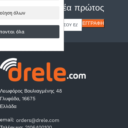
Μάθε τα νέα πρώτος
οίηση όλων
πονται όλα
Λεωφόρος Βουλιαγμένης 48
Γλυφάδα, 16675
Ελλάδα
email:
Τηλέφωνο:
2106400100