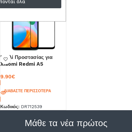
πονται όλα
Γυαλί Προστασίας για
Xiaomi Redmi A5
9.90
€
ΔΙΑΒΆΣΤΕ ΠΕΡΙΣΣΌΤΕΡΑ
Κωδικός:
DR712539
Μάθε τα νέα πρώτος