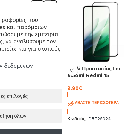
ηροφορίες που
ies και παρόμοιων
τιώσουμε την εμπειρία
ς, να αναλύσουμε τον
οιείτε και για σκοπούς
ν δεδομένων
Γυαλί Προστασίας για
Γυαλί Προστασίας Για
Xiaomi Redmi 9 Black
Xiaomi Redmi 15
9.90
€
9.90
€
ες επιλογές
ΠΡΟΣΘΉΚΗ ΣΤΟ ΚΑΛΆΘΙ
ΔΙΑΒΆΣΤΕ ΠΕΡΙΣΣΌΤΕΡΑ
Κωδικός:
018261
οίηση όλων
Κωδικός:
DR725024