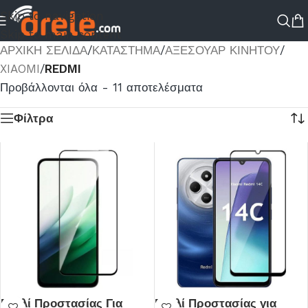
Skip to navigation
Skip to main content
ΑΡΧΙΚΉ ΣΕΛΊΔΑ
/
ΚΑΤΆΣΤΗΜΑ
/
ΑΞΕΣΟΥΑΡ ΚΙΝΗΤΟΥ
/
XIAOMI
/
REDMI
Προβάλλονται όλα - 11 αποτελέσματα
Φίλτρα
Γυαλί Προστασίας Για
Γυαλί Προστασίας για