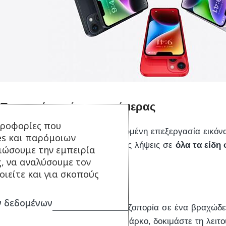
Προηγμένο σύστημα κάμερας
ηροφορίες που
Η νέα κύρια κάμερα και η βελτιωμένη επεξεργασία εικόν
es και παρόμοιων
τραβάτε ακόμα πιο εντυπωσιακές λήψεις σε
όλα τα είδη
τιώσουμε την εμπειρία
συνθήκες χαμηλού φωτισμού.
ς, να αναλύσουμε τον
ιείτε και για σκοπούς
Ομαλό βίντεο με το χέρι
 δεδομένων
Είτε βιντεοσκοπείτε κάνοντας πεζοπορία σε ένα βραχώδε
κυνηγώντας τα παιδιά σας στο πάρκο, δοκιμάστε τη λειτ