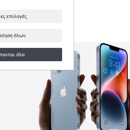
βίντεο με το χέρι.
ες επιλογές
οίηση όλων
πονται όλα