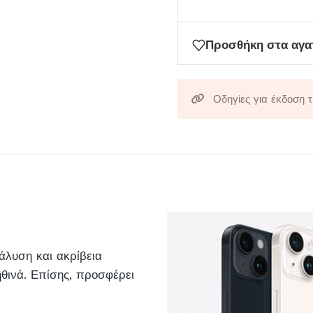
στη
λίστα
Προσθήκη στα αγ
αναμονής
για
αυτό
Οδηγίες για έκδοση 
το
προϊόν
λυση και ακρίβεια
θινά. Επίσης, προσφέρει