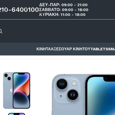
ΔΕΥ-ΠΑΡ: 09:00 - 21:00
Skip to navigation
210-6400100
ΣΑΒΒΑΤΟ: 09:00 - 18:00
Skip to main content
ΚΥΡΙΑΚΗ: 11:00 - 18:00
ΚΙΝΗΤΑ
ΑΞΕΣΟΥΑΡ ΚΙΝΗΤΟΥ
TABLETS
SM
ΑΡΧΙΚΉ ΣΕΛΊΔΑ
/
ΚΑΤΆΣΤΗΜΑ
/
ΚΙΝΗΤΑ
/
APPLE
/
SERIES 1