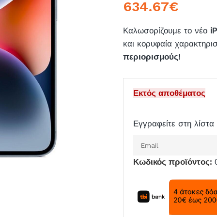
634.67
€
Καλωσορίζουμε το νέο
i
και κορυφαία χαρακτηρισ
περιορισμούς!
Εκτός αποθέματος
Εγγραφείτε στη λίστα 
Εισάγετε
το
Κωδικός προϊόντος:
email
σας
για
να
μπείτε