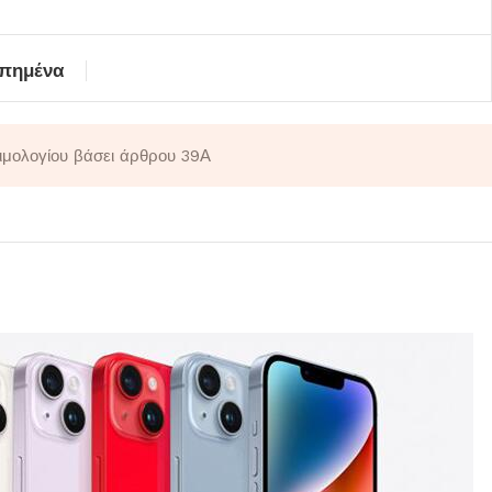
απημένα
τιμολογίου βάσει άρθρου 39Α