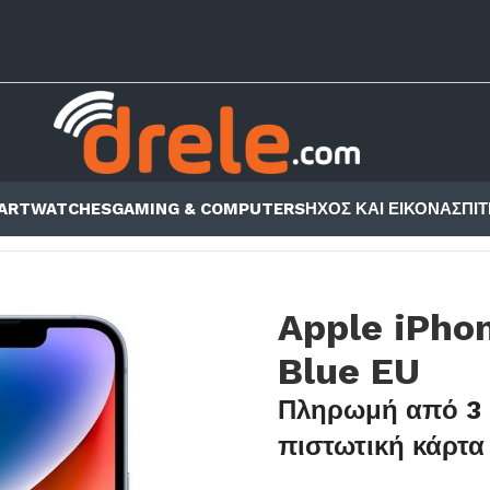
ARTWATCHES
GAMING & COMPUTERS
ΗΧΟΣ ΚΑΙ ΕΙΚΟΝΑ
ΣΠΙΤ
4
/
IPHONE 14
/
APPLE IPHONE 14 128GB BLUE EU
Apple iPho
Blue EU
Πληρωμή από 3 
πιστωτική κάρτα