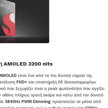
η AMOLED 3200 nits
ν AMOLED
είναι ένα από τα πιο δυνατά σημεία της
 ανάλυση
FHD+
και υποστήριξη 68 δισεκατομμυρίων
κό που ξεχωρίζει είναι η peak φωτεινότητα που αγγίζει
ην οθόνη πλήρως ορατή ακόμα και κάτω από τον δυνατό
γία
3840Hz PWM Dimming
προστατεύει τα μάτια από
χαμηλού φωτισμού, ενώ ο ρυθμός ανανέωσης
120Hz