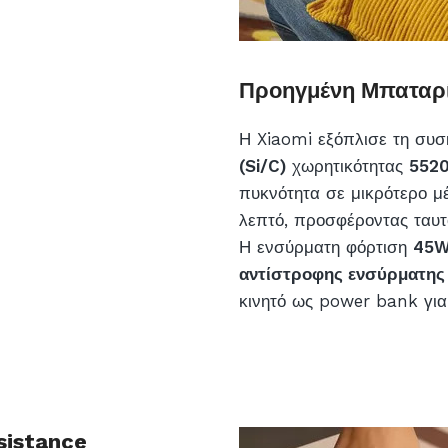
Προηγμένη Μπαταρί
Η Xiaomi εξόπλισε τη συσ
(Si/C)
χωρητικότητας
552
πυκνότητα σε μικρότερο μ
λεπτό, προσφέροντας ταυτ
Η ενσύρματη φόρτιση
45
αντίστροφης ενσύρματης
κινητό ως power bank για
sistance