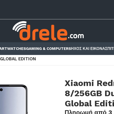
ARTWATCHES
GAMING & COMPUTERS
ΗΧΟΣ ΚΑΙ ΕΙΚΟΝΑ
ΣΠΙΤ
OTE 15 SERIES
/
REDMI NOTE 15
/
 GLOBAL EDITION
Xiaomi Red
8/256GB Du
Global Edit
Πληρωμή από 3 