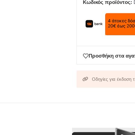
Κωδικός προϊόντος:
email
σας
για
να
μπείτε
στη
λίστα
Προσθήκη στα αγ
αναμονής
για
αυτό
Οδηγίες για έκδοση 
το
προϊόν