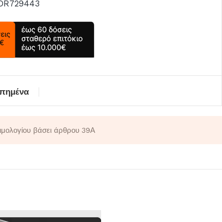
DR729443
απημένα
τιμολογίου βάσει άρθρου 39Α