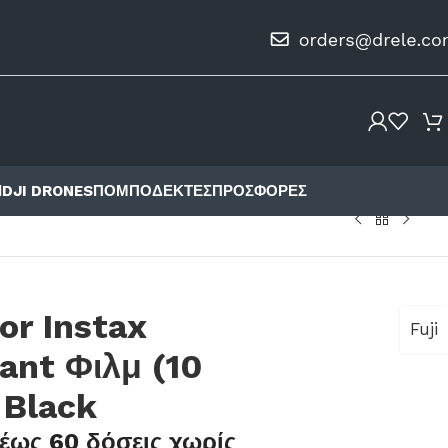
Ι
DJI DRONES
ΠΟΜΠΟΔΈΚΤΕΣ
ΠΡΟΣΦΟΡΈΣ
lor Instax
Fuji
ant Φιλμ (10
 Black
έως 60 δόσεις χωρίς