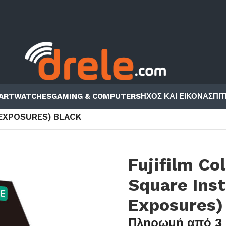
ARTWATCHES
GAMING & COMPUTERS
ΗΧΟΣ ΚΑΙ ΕΙΚΟΝΑ
ΣΠΙΤ
X CAMERAS
/
 EXPOSURES) BLACK
Fujifilm Co
Square Inst
Exposures)
Πληρωμή από 3 