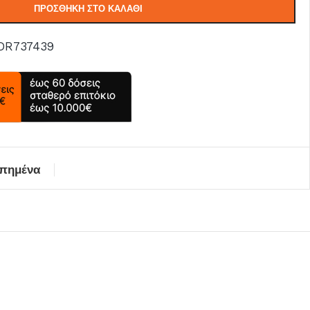
ΠΡΟΣΘΉΚΗ ΣΤΟ ΚΑΛΆΘΙ
DR737439
απημένα