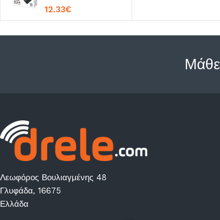
12.33
€
Exposures) Black
Μάθε
Λεωφόρος Βουλιαγμένης 48
Γλυφάδα, 16675
Ελλάδα