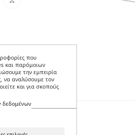
Click to enlarge
ηροφορίες που
es και παρόμοιων
τιώσουμε την εμπειρία
ς, να αναλύσουμε τον
ιείτε και για σκοπούς
 δεδομένων
Περιγραφή
Χωρητικότητα φωτογραφιών:
ες επιλογές