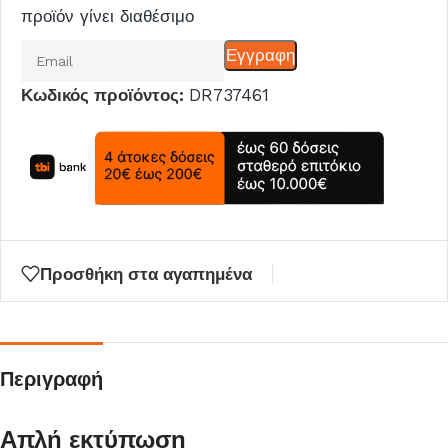
προϊόν γίνει διαθέσιμο
Εισάγετε
Εγγραφη
το
Κωδικός προϊόντος:
DR737461
email
σας
για
να
μπείτε
στη
λίστα
Προσθήκη στα αγαπημένα
αναμονής
για
αυτό
το
Περιγραφή
προϊόν
Απλή εκτύπωση