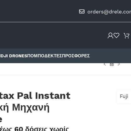
Ι
DJI DRONES
ΠΟΜΠΟΔΈΚΤΕΣ
ΠΡΟΣΦΟΡΈΣ
tax Pal Instant
Fuji
κή Μηχανή
e
έως 60 δόσεις χωρίς