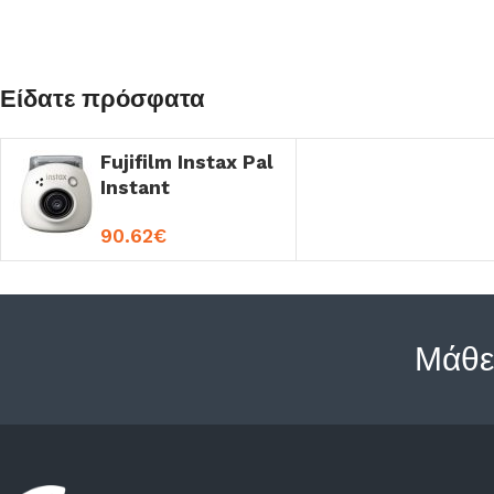
Είδατε πρόσφατα
Fujifilm Instax Pal
Instant
Φωτογραφική
90.62
€
Μηχανή Milky
White
Μάθε