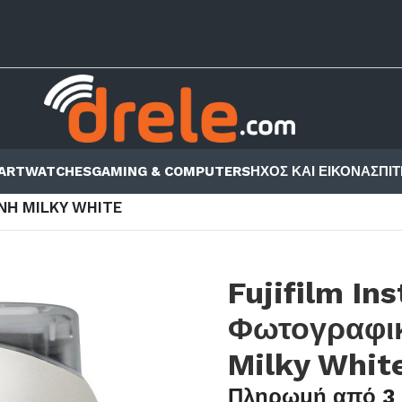
ARTWATCHES
GAMING & COMPUTERS
ΗΧΟΣ ΚΑΙ ΕΙΚΟΝΑ
ΣΠΙΤ
X CAMERAS
/
ΝΉ MILKY WHITE
Fujifilm Ins
Φωτογραφι
Milky Whit
Πληρωμή από 3 