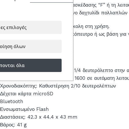
Χρησιμοποιήστε τη λειτουργία διασκέδασης “F” ή τη λειτ
Το περιλαμβανόμενο αποσπώμενο δαχτυλίδι πολλαπλών
Κάνει την κάμερα INSTAX Pal εύκολη στη χρήση.
ες επιλογές
Μπορεί να χρησιμοποιηθεί ως σκόπευτρο ή ως βάση για ν
Χαρακτηριστικά:
οίηση όλων
Αισθητήρας: 1/5″-Type CMOS
Μέγιστο διάφραγμα: f/2.2
πονται όλα
Ταχύτητα κλείστρου: 1/8000 έως 1/4 δευτερόλεπτο στην α
Εύρος ευαισθησίας ISO: 100 έως 1600 σε αυτόματη λειτο
Χρονοδιακόπτης: Καθυστέρηση 2/10 δευτερολέπτων
Δέχεται κάρτα microSD
Bluetooth
Ενσωματωμένο Flash
Διαστάσεις: 42.3 x 44.4 x 43 mm
Βάρος: 41 g