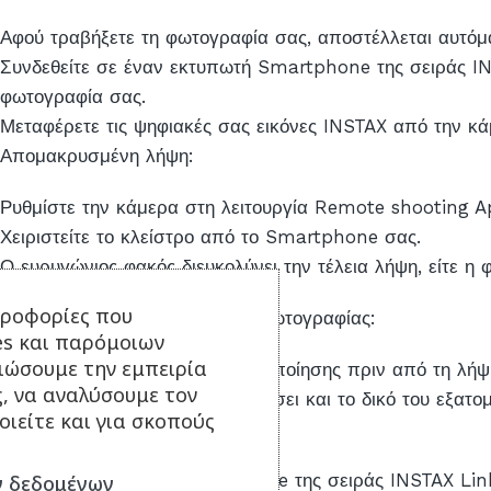
Αφού τραβήξετε τη φωτογραφία σας, αποστέλλεται αυτόμ
Συνδεθείτε σε έναν εκτυπωτή Smartphone της σειράς IN
φωτογραφία σας.
Μεταφέρετε τις ψηφιακές σας εικόνες INSTAX από την κ
Απομακρυσμένη λήψη:
Ρυθμίστε την κάμερα στη λειτουργία Remote shooting App
Χειριστείτε το κλείστρο από το Smartphone σας.
Ο ευρυγώνιος φακός διευκολύνει την τέλεια λήψη, είτε η
ηροφορίες που
Προσαρμόσιμοι ήχοι για λήψη φωτογραφίας:
es και παρόμοιων
τιώσουμε την εμπειρία
Έχει 5 διαφορετικούς ήχους ειδοποίησης πριν από τη λήψ
ς, να αναλύσουμε τον
Ο χρήστης μπορεί να δημιουργήσει και το δικό του εξατο
ιείτε και για σκοπούς
Εκτυπώστε τις εικόνες σας:
Από έναν εκτυπωτή Smartphone της σειράς INSTAX Link 
 δεδομένων