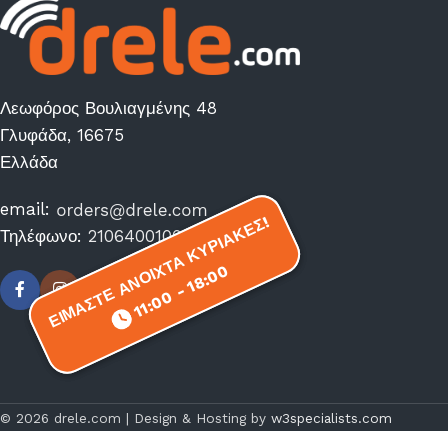
Λεωφόρος Βουλιαγμένης 48
Γλυφάδα, 16675
Ελλάδα
email:
ΕΙΜΑΣΤΕ ΑΝΟΙΧΤΑ ΚΥΡΙΑΚΕΣ!
ΕΙΜΑΣΤΕ ΑΝΟΙΧΤΑ ΚΥΡΙΑΚΕΣ!
Τηλέφωνο:
2106400100
11:00 - 18:00
11:00 - 18:00
© 2026 drele.com | Design & Hosting by
w3specialists.com