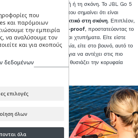
Μην φοβηθείτε ποτέ τη βροχή ή τη σκόνη. Το JBL Go 5
διαθέτει πιστοποίηση
IP68
, που σημαίνει ότι είναι
ηροφορίες που
πλήρως
αδιάβροχο και ανθεκτικό στη σκόνη
. Επιπλέον,
ies και παρόμοιων
ο σχεδιασμός του είναι
drop-proof
, προστατεύοντας το
τιώσουμε την εμπειρία
ς, να αναλύσουμε τον
ηχείο από τυχαίες πτώσεις και χτυπήματα. Είτε είστε
οιείτε και για σκοπούς
στην πισίνα, είτε στην παραλία, είτε στο βουνό, αυτό το
ηχείο είναι κατασκευασμένο για να αντέχει στις πιο
ν δεδομένων
σκληρές συνθήκες, χωρίς να θυσιάζει την κορυφαία
αισθητική του.
ες επιλογές
οίηση όλων
πονται όλα