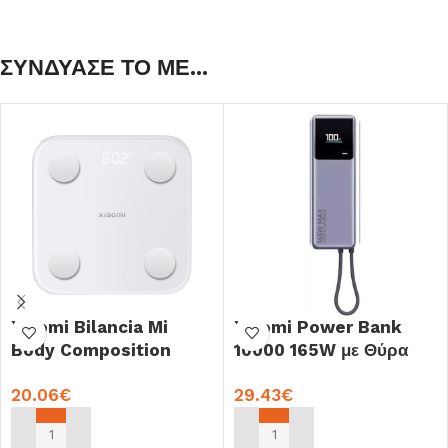
ΣΥΝΔΥΑΣΕ ΤΟ ΜΕ...
Xiaomi Bilancia Mi
Xiaomi Power Bank
Body Composition
10000 165W με Θύρα
Scale S400
USB-C Γκρι BHR9361GL
20.06
€
29.43
€
(BHR7793GL)
ΠΡΟΣΘΉΚΗ ΣΤΟ ΚΑΛΆΘΙ
ΠΡΟΣΘΉΚΗ ΣΤΟ ΚΑΛΆΘΙ