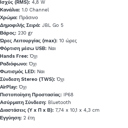
Ισχύς (RMS):
4,8 W
Κανάλια:
1.0 Channel
Χρώμα:
Πράσινο
Δημοφιλής Σειρά:
JBL Go 5
Βάρος:
230 gr
Ώρες Λειτουργίας (max):
10 ώρες
Φόρτιση μέσω USB:
Ναι
Hands Free:
Όχι
Ραδιόφωνο:
Όχι
Φωτισμός LED:
Ναι
Σύνδεση Stereo (TWS):
Όχι
AirPlay:
Όχι
Πιστοποίηση Προστασίας:
IP68
Ασύρματη Σύνδεση:
Bluetooth
Διαστάσεις (Υ x Π x Β):
7,74 x 10,1 x 4,3 cm
Εγγύηση:
2 έτη