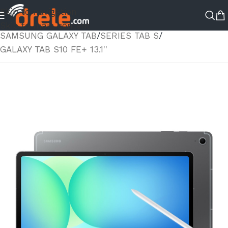
Skip to navigation
ΑΡΧΙΚΉ ΣΕΛΊΔΑ
/
ΚΑΤΆΣΤΗΜΑ
/
TABLETS
/
Skip to main content
SAMSUNG GALAXY TAB
/
SERIES TAB S
/
GALAXY TAB S10 FE+ 13.1''