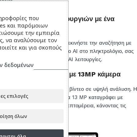
ηροφορίες που
Εκκίνηση των ΑΙ λειτουργιών με ένα
ies και παρόμοιων
πάτημα
τιώσουμε την εμπειρία
ς, να αναλύσουμε τον
Πατήστε το AI πλήκτρο και ξεκινήστε την αναζήτηση με
οιείτε και για σκοπούς
τη βοήθεια του ΑΙ. Το πλήκτρο ΑΙ στο πληκτρολόγιο, σας
δίνει εύκολη πρόσβαση στις ΑΙ λειτουργίες.
ν δεδομένων
Εκπληκτική ανάλυση με 13MP κάμερα
Απολαύστε φωτογραφίες και βίντεο σε υψηλή ανάλυση. Η
ες επιλογές
αναβαθμισμένη κύρια κάμερα 13 MP καταγράφει με
περισσότερη ευκρίνεια και λεπτομέρεια, κάνοντας τις
λήψεις σας μαγευτικές.
οίηση όλων
πονται όλα