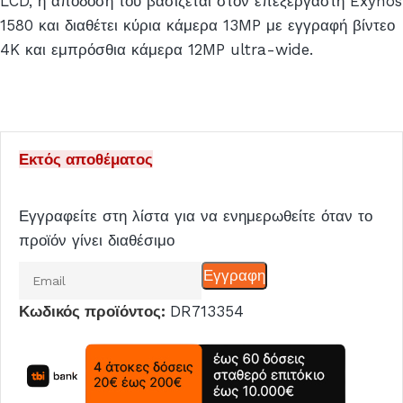
LCD, η απόδοσή του βασίζεται στον επεξεργαστή Exynos
1580 και διαθέτει κύρια κάμερα 13MP με εγγραφή βίντεο
4K και εμπρόσθια κάμερα 12MP ultra-wide.
Εκτός αποθέματος
Εγγραφείτε στη λίστα για να ενημερωθείτε όταν το
προϊόν γίνει διαθέσιμο
Εισάγετε
Εγγραφη
το
Κωδικός προϊόντος:
DR713354
email
σας
για
να