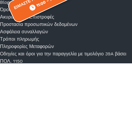
11:00 - 18:00
11:00 - 18:00
Blog
Όροι χρήσης
Ακυρώσεις – Επιστροφές
Προστασία προσωπικών δεδομένων
Ασφάλεια συναλλαγών
Τρόποι πληρωμής
Πληροφορίες Μεταφορών
Οδηγίες και όροι για την παραγγελία με τιμολόγιο 39A βάσει
ΠΟΛ. 1150