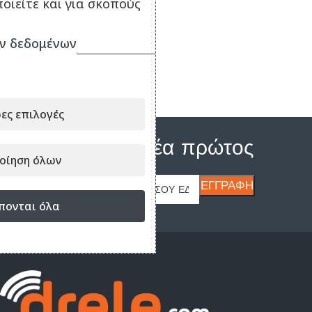
οιείτε και για σκοπούς
ν δεδομένων
ες επιλογές
Μάθε τα νέα πρώτος
οίηση όλων
πονται όλα