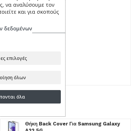
ς, να αναλύσουμε τον
οιείτε και για σκοπούς
ν δεδομένων
Γυαλί Προστασίας για
Samsung Galaxy A22
5G
9.90
€
ες επιλογές
ΔΙΑΒΆΣΤΕ ΠΕΡΙΣΣΌΤΕΡΑ
οίηση όλων
Κωδικός:
019428
πονται όλα
Είδατε πρόσφατα
Θήκη Back Cover Για Samsung Galaxy
A22 5G