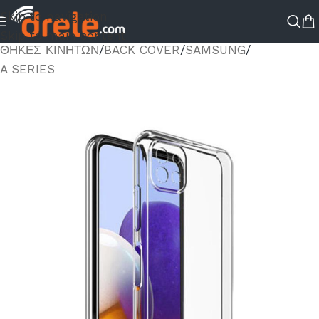
Skip to navigation
ΑΡΧΙΚΉ ΣΕΛΊΔΑ
/
ΚΑΤΆΣΤΗΜΑ
/
ΑΞΕΣΟΥΑΡ ΚΙΝΗΤΟΥ
/
Skip to main content
ΘΗΚΕΣ ΚΙΝΗΤΩΝ
/
BACK COVER
/
SAMSUNG
/
A SERIES