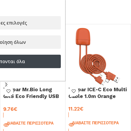
ΣΥΝΔΥΑΣΕ ΤΟ ΜΕ...
ες επιλογές
οίηση όλων
πονται όλα
Xoopar Mr.Bio Long
Xoopar ICE-C Eco Multi
GRS Eco Friendly USB
Cable 1.0m Orange
Cable 1.0m Pink
11.22
€
9.76
€
ΔΙΑΒΆΣΤΕ ΠΕΡΙΣΣΌΤΕΡΑ
ΔΙΑΒΆΣΤΕ ΠΕΡΙΣΣΌΤΕΡΑ