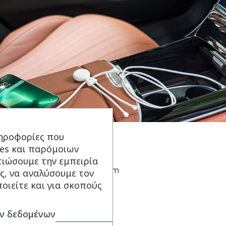
ηροφορίες που
Τεχνικά Χαρακτηριστικά:
ies και παρόμοιων
τιώσουμε την εμπειρία
Διάσταση: 15.2 x 3.2 x 1.2 cm
ς, να αναλύσουμε τον
Βάρος: 25 gr
οιείτε και για σκοπούς
Συσκευασία: Eco Blister
ν δεδομένων