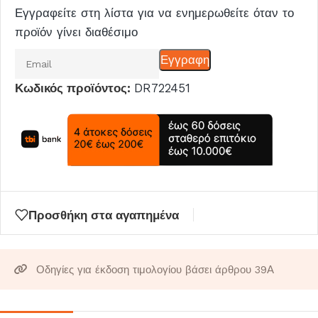
Εγγραφείτε στη λίστα για να ενημερωθείτε όταν το
προϊόν γίνει διαθέσιμο
Εισάγετε
Εγγραφη
το
Κωδικός προϊόντος:
DR722451
email
σας
για
να
μπείτε
στη
λίστα
Προσθήκη στα αγαπημένα
αναμονής
για
αυτό
Οδηγίες για έκδοση τιμολογίου βάσει άρθρου 39Α
το
προϊόν