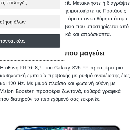
ες επιλογές
λήψεις σας με Generative Edit. Μετακινήστε ή διαγράψτε
επιλεγμένα αντικείμενα ή χρησιμοποιήστε τις Προτάσεις
Διαγραφής για να αφαιρέσετε άμεσα ανεπιθύμητα άτομα
οίηση όλων
από το φόντο — όλα με ακρίβεια που υποστηρίζεται από
AI που γεμίζει τη σκηνή φυσικά και απρόσκοπτα.
πονται όλα
Καθηλωτική οθόνη που μαγεύει
Η οθόνη FHD+ 6,7″ του Galaxy S25 FE προσφέρει μια
καθηλωτική εμπειρία προβολής με ρυθμό ανανέωσης έως
και 120 Hz. Με μικρό πλαίσιο και φωτεινή οθόνη με
Vision Booster, προσφέρει ζωντανά, καθαρά γραφικά
που διατηρούν το περιεχόμενό σας ευκρινές.