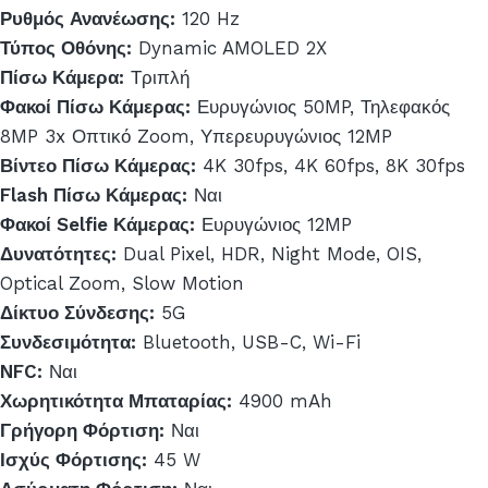
Ρυθμός Ανανέωσης:
120 Hz
Τύπος Οθόνης:
Dynamic AMOLED 2X
Πίσω Κάμερα:
Τριπλή
Φακοί Πίσω Κάμερας:
Ευρυγώνιος 50MP, Τηλεφακός
8MP 3x Οπτικό Zoom, Υπερευρυγώνιος 12MP
Βίντεο Πίσω Κάμερας:
4K 30fps, 4K 60fps, 8K 30fps
Flash Πίσω Κάμερας:
Ναι
Φακοί Selfie Κάμερας:
Ευρυγώνιος 12MP
Δυνατότητες:
Dual Pixel, HDR, Night Mode, OIS,
Optical Zoom, Slow Motion
Δίκτυο Σύνδεσης:
5G
Συνδεσιμότητα:
Bluetooth, USB-C, Wi-Fi
NFC:
Ναι
Χωρητικότητα Μπαταρίας:
4900 mAh
Γρήγορη Φόρτιση:
Ναι
Ισχύς Φόρτισης:
45 W