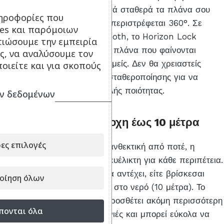
Horizon Lock, το οποίο κρατά σταθερά τα πλάνα σου
ηροφορίες που
ακόμα και αν η κάμερά σου περιστρέφεται 360°. Σε
ies και παρόμοιων
συνδυασμό με το HyperSmooth, το Horizon Lock
τιώσουμε την εμπειρία
προσφέρει εξαιρετικά ομαλά πλάνα που φαίνονται
ς, να αναλύσουμε τον
εξαιρετικά ίσια όταν το επιθυμείς. Δεν θα χρειαστείς
οιείτε και για σκοπούς
gimbal ή κάποιο λογισμικό σταθεροποίησης για να
πετύχεις αποτελέσματα υψηλής ποιότητας.
ν δεδομένων
Ανθεκτική και αδιάβροχη έως 10 μέτρα
ες επιλογές
Εντελώς αδιάβροχη και πιο ανθεκτική από ποτέ, η
HERO11 Black είναι αρκετά ευέλικτη για κάθε περιπέτεια.
Είναι κατασκευασμένη για να αντέχει, είτε βρίσκεσαι
οίηση όλων
μέσα στη λάσπη, στο χιόνι ή στο νερό (10 μέτρα). Το
ανθεκτικό κάλυμμα φακού
προσθέτει ακόμη περισσότερη
πονται όλα
προστασία από τις γρατσουνιές και μπορεί εύκολα να