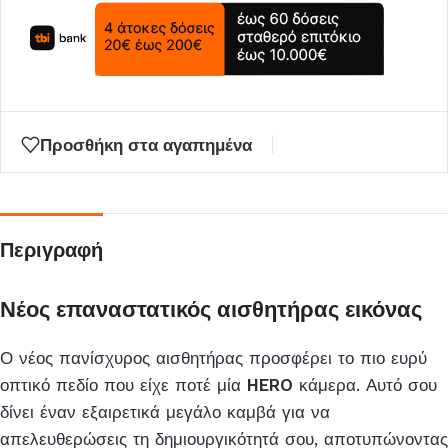
για
να
μπείτε
στη
λίστα
Προσθήκη στα αγαπημένα
αναμονής
για
αυτό
το
Περιγραφή
προϊόν
Νέος επαναστατικός αισθητήρας εικόνας
Ο νέος πανίσχυρος αισθητήρας προσφέρει το πιο ευρύ
οπτικό πεδίο που είχε ποτέ μία
HERO
κάμερα. Αυτό σου
δίνει έναν εξαιρετικά μεγάλο καμβά για να
απελευθερώσεις τη δημιουργικότητά σου, αποτυπώνοντας