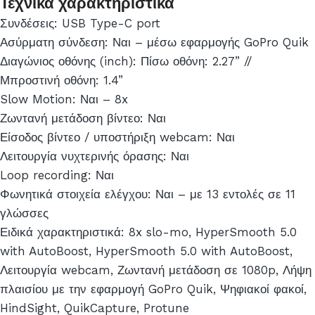
Τεχνικά χαρακτηριστικά
Συνδέσεις: USB Type-C port
Ασύρματη σύνδεση: Ναι – μέσω εφαρμογής GoPro Quik
Διαγώνιος οθόνης (inch): Πίσω οθόνη: 2.27” //
Μπροστινή οθόνη: 1.4”
Slow Motion: Ναι – 8x
Ζωντανή μετάδοση βίντεο: Ναι
Είσοδος βίντεο / υποστήριξη webcam: Ναι
Λειτουργία νυχτερινής όρασης: Ναι
Loop recording: Ναι
Φωνητικά στοιχεία ελέγχου: Ναι – με 13 εντολές σε 11
γλώσσες
Ειδικά χαρακτηριστικά: 8x slo-mo, HyperSmooth 5.0
with AutoBoost, HyperSmooth 5.0 with AutoBoost,
Λειτουργία webcam, Ζωντανή μετάδοση σε 1080p, Λήψη
πλαισίου με την εφαρμογή GoPro Quik, Ψηφιακοί φακοί,
HindSight, QuikCapture, Protune