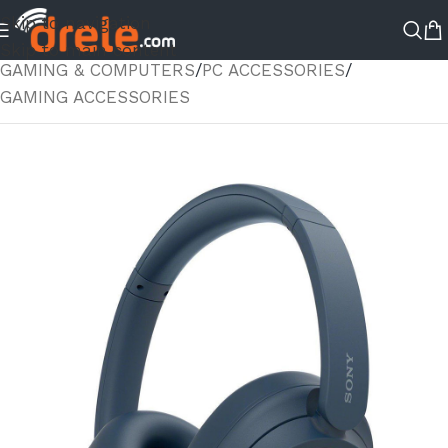
Skip to navigation
ΑΡΧΙΚΉ ΣΕΛΊΔΑ
/
ΚΑΤΆΣΤΗΜΑ
/
Skip to main content
GAMING & COMPUTERS
/
PC ACCESSORIES
/
GAMING ACCESSORIES