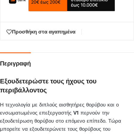
να
μπείτε
στη
λίστα
Προσθήκη στα αγαπημένα
αναμονής
για
αυτό
το
Περιγραφή
προϊόν
Εξουδετερώστε τους ήχους του
περιβάλλοντος
Η τεχνολογία με διπλούς αισθητήρες θορύβου και ο
ενσωματωμένος επεξεργαστής
V1
περνούν την
εξουδετέρωση θορύβου στο επόμενο επίπεδο. Τώρα
μπορείτε να εξουδετερώνετε τους θορύβους του