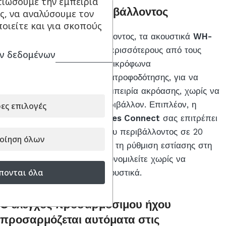
τιώσουμε την εμπειρία
Πιο φυσικοί ήχοι περιβάλλοντος
ς, να αναλύσουμε τον
οιείτε και για σκοπούς
Σε λειτουργία ήχου περιβάλλοντος, τα ακουστικά
WH-
CH720N
προσλαμβάνουν περισσότερους από τους
ν δεδομένων
ήχους γύρω σας, χάρη στα μικρόφωνα
προσωτροφοδότησης και ανατροφοδότησης, για να
απολαμβάνετε πιο φυσική εμπειρία ακρόασης, χωρίς να
χάνεται η σύνδεση με το περιβάλλον. Επιπλέον, η
ες επιλογές
εφαρμογή
Sony | Headphones Connect
σας επιτρέπει
να προσαρμόζετε τον ήχο του περιβάλλοντος σε 20
οίηση όλων
επίπεδα ή να χρησιμοποιείτε τη ρύθμιση εστίασης στη
φωνή, για να μπορείτε να συνομιλείτε χωρίς να
πονται όλα
χρειάζεται να βγάλετε τα ακουστικά.
Ο έλεγχος προσαρμόσιμου ήχου
προσαρμόζεται αυτόματα στις