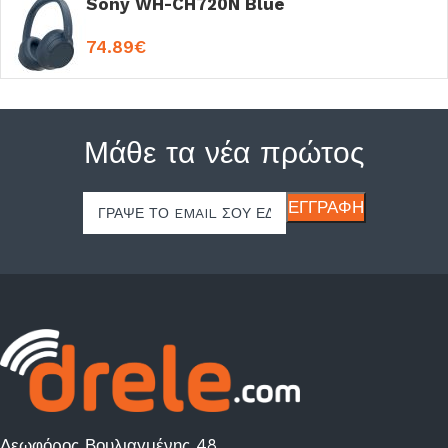
Sony WH-CH720N Blue
74.89
€
Μάθε τα νέα πρώτος
Λεωφόρος Βουλιαγμένης 48