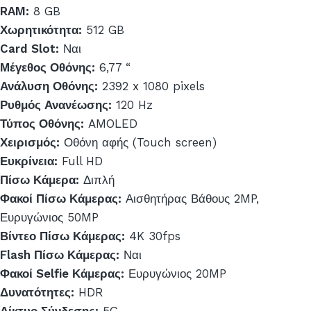
RAM:
8 GB
Χωρητικότητα:
512 GB
Card Slot:
Ναι
Μέγεθος Οθόνης:
6,77 “
Ανάλυση Οθόνης:
2392 x 1080 pixels
Ρυθμός Ανανέωσης:
120 Hz
Τύπος Οθόνης:
AMOLED
Χειρισμός:
Οθόνη αφής (Touch screen)
Ευκρίνεια:
Full HD
Πίσω Κάμερα:
Διπλή
Φακοί Πίσω Κάμερας:
Αισθητήρας Βάθους 2MP,
Ευρυγώνιος 50MP
Βίντεο Πίσω Κάμερας:
4K 30fps
Flash Πίσω Κάμερας:
Ναι
Φακοί Selfie Κάμερας:
Ευρυγώνιος 20MP
Δυνατότητες:
HDR
Δίκτυο Σύνδεσης:
5G